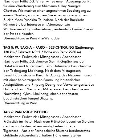
Nach dem Frühstück fahren wir zu einem Ausgangspunkt
für eine Wanderung zum Khamsum Yulley Namgyal
Chorten. Wir machen einen angenehmen Spaziergang zu
einem Chorten, von dem aus Sie einen wunderschönen
Blick auf das Punakha-Tal haben. Nach der Rückkehr
können Sie bei Interesse ein Abenteuer wie
Wildwasserrafting unternehmen, andernfalls können Sie in
der Stadt einkaufen.
Übernachtung in Punakha/Wangdue.
TAG 5: PUNAKHA – PARO – BESICHTIGUNG (Entfernung:
130 km / Fahrzeit: 4 Std. / Höhe von Paro: 2280 m)
Mahlzeiten: Frühstück / Mittagessen / Abendessen
Nach dem Frühstück checken Sie mit Gepäck aus dem
Hotel aus und fahren nach Paro. Unterwegs besuchen Sie
den Tachogang Lhakhang. Nach dem Mittagessen
Besichtigungstour in Paro: Ta Dzong, das Nationalmuseum
mit einer hervorragenden Sammlung bhutanischer
Antiquitäten, und Rinpung Dzong, der Verwaltungssitz des
Distrikts Paro. Nach dem Mittagessen besuchen Sie am
Nachmittag Kyichu Lhakhang, einen der ältesten
buddhistischen Tempel Bhutans.
Übernachtung in Paro.
TAG 6: PARO-SIGHTSEEING
Mahlzeiten: Frühstück / Mittagessen / Abendessen
Frühstück im Hotel. Nach dem Frühstück besuchen Sie eine
der berühmtesten Sehenswürdigkeiten in Paro.
Tigernest – Aus der Ferne scheint Bhutans berühmtestes
Gebäude schwerelos auf halber Höhe einer steilen