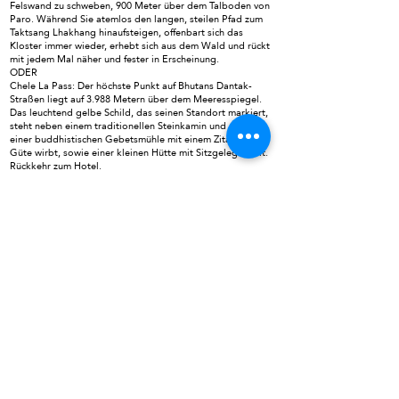
Felswand zu schweben, 900 Meter über dem Talboden von
Paro. Während Sie atemlos den langen, steilen Pfad zum
Taktsang Lhakhang hinaufsteigen, offenbart sich das
Kloster immer wieder, erhebt sich aus dem Wald und rückt
mit jedem Mal näher und fester in Erscheinung.
ODER
Chele La Pass: Der höchste Punkt auf Bhutans Dantak-
Straßen liegt auf 3.988 Metern über dem Meeresspiegel.
Das leuchtend gelbe Schild, das seinen Standort markiert,
steht neben einem traditionellen Steinkamin und -ofen,
einer buddhistischen Gebetsmühle mit einem Zitat, das für
Güte wirbt, sowie einer kleinen Hütte mit Sitzgelegenheit.
Rückkehr zum Hotel.
Übernachtung in Paro.
TAG 7: PARO – FLUGHAFENTRANSFER
Mahlzeiten: Frühstück
Nach dem Frühstück checken Sie aus dem Hotel aus und
fahren zum Flughafen für Ihren Weiterflug. Mit schönen
Erinnerungen kehren Sie nach Hause zurück.
Die Reise endet mit schönen Erinnerungen...
Kontaktieren Sie uns
VERWANDTE GRUPPENTOUREN
:
Vietnam und Kambodscha
Südindien-Klassiker