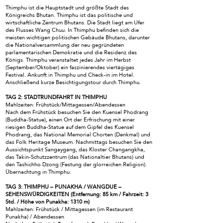
Thimphu ist die Hauptstadt und größte Stadt des
Königreichs Bhutan. Thimphu ist das politische und
wirtschaftliche Zentrum Bhutans. Die Stadt liegt am Ufer
des Flusses Wang Chuu. In Thimphu befinden sich die
meisten wichtigen politischen Gebäude Bhutans, darunter
die Nationalversammlung der neu gegründeten
parlamentarischen Demokratie und die Residenz des
Königs. Thimphu veranstaltet jedes Jahr im Herbst
(September/Oktober) ein faszinierendes viertägiges
Festival. Ankunft in Thimphu und Check-in im Hotel.
Anschließend kurze Besichtigungstour durch Thimphu.
TAG 2: STADTRUNDFAHRT IN THIMPHU
Mahlzeiten: Frühstück/Mittagessen/Abendessen
Nach dem Frühstück besuchen Sie den Kuensel Phodrang
(Buddha-Statue), einen Ort der Erfrischung mit einer
riesigen Buddha-Statue auf dem Gipfel des Kuensel
Phodrang, das National Memorial Chorten (Denkmal) und
das Folk Heritage Museum. Nachmittags besuchen Sie den
Aussichtspunkt Sangaygang, das Kloster Changangkha,
das Takin-Schutzzentrum (das Nationaltier Bhutans) und
den Tashichho Dzong (Festung der glorreichen Religion).
Übernachtung in Thimphu.
TAG 3: THIMPHU – PUNAKHA / WANGDUE –
SEHENSWÜRDIGKEITEN (Entfernung: 85 km / Fahrzeit: 3
Std. / Höhe von Punakha: 1310 m)
Mahlzeiten: Frühstück / Mittagessen (im Restaurant
Punakha) / Abendessen