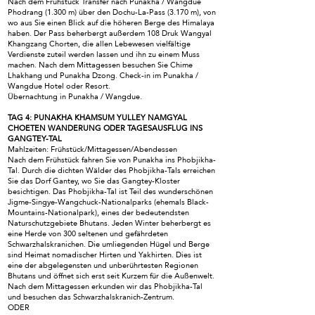
Nach dem Frühstück Transfer nach Punakha / Wangdue
Phodrang (1.300 m) über den Dochu-La-Pass (3.170 m), von
wo aus Sie einen Blick auf die höheren Berge des Himalaya
haben. Der Pass beherbergt außerdem 108 Druk Wangyal
Khangzang Chorten, die allen Lebewesen vielfältige
Verdienste zuteil werden lassen und ihn zu einem Muss
machen. Nach dem Mittagessen besuchen Sie Chime
Lhakhang und Punakha Dzong. Check-in im Punakha /
Wangdue Hotel oder Resort.
Übernachtung in Punakha / Wangdue.
TAG 4: PUNAKHA KHAMSUM YULLEY NAMGYAL
CHOETEN WANDERUNG ODER TAGESAUSFLUG INS
GANGTEY-TAL
Mahlzeiten: Frühstück/Mittagessen/Abendessen
Nach dem Frühstück fahren Sie von Punakha ins Phobjikha-
Tal. Durch die dichten Wälder des Phobjikha-Tals erreichen
Sie das Dorf Gantey, wo Sie das Gangtey-Kloster
besichtigen. Das Phobjikha-Tal ist Teil des wunderschönen
Jigme-Singye-Wangchuck-Nationalparks (ehemals Black-
Mountains-Nationalpark), eines der bedeutendsten
Naturschutzgebiete Bhutans. Jeden Winter beherbergt es
eine Herde von 300 seltenen und gefährdeten
Schwarzhalskranichen. Die umliegenden Hügel und Berge
sind Heimat nomadischer Hirten und Yakhirten. Dies ist
eine der abgelegensten und unberührtesten Regionen
Bhutans und öffnet sich erst seit Kurzem für die Außenwelt.
Nach dem Mittagessen erkunden wir das Phobjikha-Tal
und besuchen das Schwarzhalskranich-Zentrum.
ODER