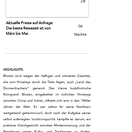
1/8
Aktuelle Preise auf Anfrage.
06
Die beste Reisezeit ist von
März bis Mai.
Nächte
HIGHLIGHTS:
Bhutan wird wegen der heftigen und schweren Gewitter,
die vom Himalaya durch die Täler fegen, auch „Land des
Donnerdrachens“ genannt. Das kleine buddhistische
Königreich Bhutan, eingebettet im östlichen Himalaya
zwischen China und Indien, öffnete sich erst in den 1960er
Jahren der Welt. Es war selbst für seine Nachbarn
weitgehend geheimnisvoll, doch nach der Aufgabe seiner
selbst auferlegten Isolationspolitik kämpfte es darum, ein
prekäres Gleichgewicht zwischen Modernisierung und der
Bewahrung seiner Kultur und Traditionen zu finden.