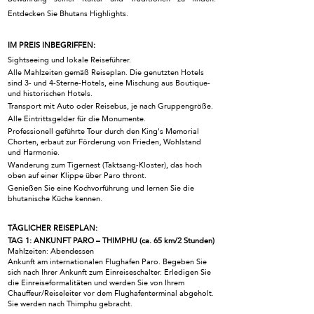
Entdecken Sie Bhutans Highlights.
IM PREIS INBEGRIFFEN:
Sightseeing und lokale Reiseführer.
Alle Mahlzeiten gemäß Reiseplan. Die genutzten Hotels
sind 3- und 4-Sterne-Hotels, eine Mischung aus Boutique-
und historischen Hotels.
Transport mit Auto oder Reisebus, je nach Gruppengröße.
Alle Eintrittsgelder für die Monumente.
Professionell geführte Tour durch den King's Memorial
Chorten, erbaut zur Förderung von Frieden, Wohlstand
und Harmonie.
Wanderung zum Tigernest (Taktsang-Kloster), das hoch
oben auf einer Klippe über Paro thront.
Genießen Sie eine Kochvorführung und lernen Sie die
bhutanische Küche kennen.
TÄGLICHER REISEPLAN:
TAG 1: ANKUNFT PARO – THIMPHU (ca. 65 km/2 Stunden)
Mahlzeiten: Abendessen
Ankunft am internationalen Flughafen Paro. Begeben Sie
sich nach Ihrer Ankunft zum Einreiseschalter. Erledigen Sie
die Einreiseformalitäten und werden Sie von Ihrem
Chauffeur/Reiseleiter vor dem Flughafenterminal abgeholt.
Sie werden nach Thimphu gebracht.