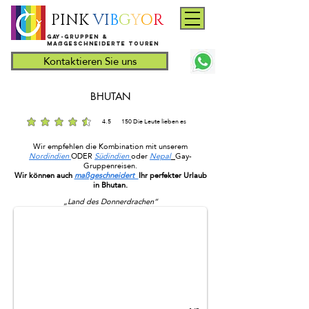
PINK
VI
B
G
Y
O
R
​Gay-Gruppen &
maßgeschneiderte Touren
Kontaktieren Sie uns
BHUTAN
4.5
150
Die Leute lieben es
durchschnittliches Rating ist 4.5 von 5, basierend auf 150 Stimmen, Die Leute lieben es
Wir empfehlen die Kombination mit unserem
Nordindien
ODER
Südindien
oder
Nepal
Gay-
Gruppenreisen.
Bhutan
Wir können auch
maßgeschneidert
Ihr perfekter Urlaub
in Bhutan.
„Land des Donnerdrachen“