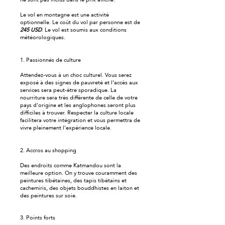
Le vol en montagne est une activité
optionnelle. Le coût du vol par personne est de
245 USD
. Le vol est soumis aux conditions
météorologiques.
1. Passionnés de culture
Attendez-vous à un choc culturel. Vous serez
exposé à des signes de pauvreté et l'accès aux
services sera peut-être sporadique. La
nourriture sera très différente de celle de votre
pays d'origine et les anglophones seront plus
difficiles à trouver. Respecter la culture locale
facilitera votre intégration et vous permettra de
vivre pleinement l'expérience locale.
2. Accros au shopping
Des endroits comme Katmandou sont la
meilleure option. On y trouve couramment des
peintures tibétaines, des tapis tibétains et
cachemiris, des objets bouddhistes en laiton et
des peintures sur soie.
3. Points forts