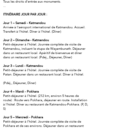
Tous les droits d'entrée aux monuments.
...
ITINÉRAIRE JOUR PAR JOUR :
Jour 1 – Samedi - Katmandou
Arrivée à l'aéroport international de Katmandou. Accueil.
Transfert à l'hôtel. Dîner à l'hôtel. (Dîner)
Jour 2 – Dimanche - Katmandou
Petit-déjeuner à l'hôtel. Journée complète de visite de
Katmandou, incluant le stupa de Wayambunath. Déjeuner
dans un restaurant local. Apéritif de bienvenue et dîner
dans un restaurant local. (Pdéj., Déjeuner, Dîner)
Jour 3 – Lundi - Katmandou
Petit-déjeuner à l'hôtel. Journée complète de visite de
Patan. Déjeuner dans un restaurant local. Dîner à l'hôtel.
(Pdéj., Déjeuner, Dîner)
Jour 4 – Mardi - Pokhara
Petit-déjeuner à l'hôtel. (212 km, environ 5 heures de
route) : Route vers Pokhara, déjeuner en route. Installation
à l'hôtel. Dîner au restaurant de Katmandou-Pokhara. (P, D,
S)
Jour 5 – Mercredi - Pokhara
Petit-déjeuner à l'hôtel. Journée complète de visite de
Pokhara et de ses environs. Déjeuner dans un restaurant