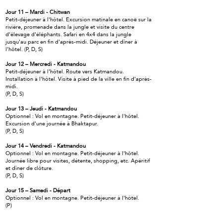
Jour 11 – Mardi - Chitwan
Petit-déjeuner à l'hôtel. Excursion matinale en canoë sur la
rivière, promenade dans la jungle et visite du centre
d'élevage d'éléphants. Safari en 4x4 dans la jungle
jusqu'au parc en fin d'après-midi. Déjeuner et dîner à
l'hôtel. (P, D, S)
Jour 12 – Mercredi - Katmandou
Petit-déjeuner à l'hôtel. Route vers Katmandou.
Installation à l'hôtel. Visite à pied de la ville en fin d'après-
midi.
(P, D, S)
Jour 13 – Jeudi - Katmandou
Optionnel : Vol en montagne. Petit-déjeuner à l'hôtel.
Excursion d'une journée à Bhaktapur.
(P, D, S)
Jour 14 – Vendredi - Katmandou
Optionnel : Vol en montagne. Petit-déjeuner à l'hôtel.
Journée libre pour visites, détente, shopping, etc. Apéritif
et dîner de clôture.
(P, D, S)
Jour 15 – Samedi - Départ
Optionnel : Vol en montagne. Petit-déjeuner à l'hôtel.
(P)