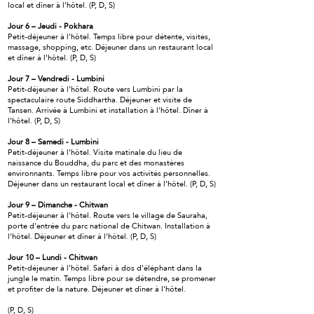
local et dîner à l'hôtel. (P, D, S)
Jour 6 – Jeudi - Pokhara
Petit-déjeuner à l'hôtel. Temps libre pour détente, visites,
massage, shopping, etc. Déjeuner dans un restaurant local
et dîner à l'hôtel. (P, D, S)
Jour 7 – Vendredi - Lumbini
Petit-déjeuner à l'hôtel. Route vers Lumbini par la
spectaculaire route Siddhartha. Déjeuner et visite de
Tansen. Arrivée à Lumbini et installation à l'hôtel. Dîner à
l'hôtel. (P, D, S)
Jour 8 – Samedi - Lumbini
Petit-déjeuner à l'hôtel. Visite matinale du lieu de
naissance du Bouddha, du parc et des monastères
environnants. Temps libre pour vos activités personnelles.
Déjeuner dans un restaurant local et dîner à l'hôtel. (P, D, S)
Jour 9 – Dimanche - Chitwan
Petit-déjeuner à l'hôtel. Route vers le village de Sauraha,
porte d'entrée du parc national de Chitwan. Installation à
l'hôtel. Déjeuner et dîner à l'hôtel. (P, D, S)
Jour 10 – Lundi - Chitwan
Petit-déjeuner à l'hôtel. Safari à dos d'éléphant dans la
jungle le matin. Temps libre pour se détendre, se promener
et profiter de la nature. Déjeuner et dîner à l'hôtel.
(P, D, S)