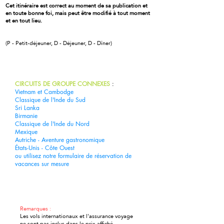
Cet itinéraire est correct au moment de sa publication et
en toute bonne foi, mais peut être modifié à tout moment
et en tout lieu.
(P - Petit-déjeuner, D - Déjeuner, D - Dîner)
Tournée du livre
CIRCUITS DE GROUPE CONNEXES
:
Vietnam et Cambodge
Classique de l'Inde du Sud
Sri Lanka
Birmanie
Classique de l'Inde du Nord
Mexique
Autriche - Aventure gastronomique
États-Unis - Côte Ouest
ou utilisez notre
formulaire de réservation de
vacances sur mesure
Vacances sur mesure
Remarques :
Les vols internationaux et l'assurance voyage
ne sont pas inclus dans le prix affiché.