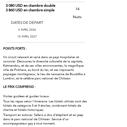
3 080 USD en chambre double
14
3 860 USD en chambre simple
Nuits
DATES DE DÉPART
4 AVRIL 2026
10 AVRIL 2027
POINTS FORTS :
Un circuit relaxant et varié dans ce pays hospitalier et
convivial. Découvrez la diversité culturelle de la capitale,
Katmandou, et de ses villes environnantes, la magnifique
ville de Pokhara, au bord du lac, et ses imposants
paysages montagneux, le lieu de naissance de Bouddha à
Lumbini, et le célèbre parc national de Chitwan.
LE PRIX COMPREND :
Visites guidées et guides locaux.
Tous les repas selon l'itinéraire. Les hôtels utilisés sont des
hôtels de catégorie 3 et 4 étoiles, combinant hôtels de
charme et hôtels historiques.
Transport en autocar. Safaris à dos d'éléphant et en jeep
dans le parc national de Chitwan. Service d'un
accompagnateur gay à tout moment.