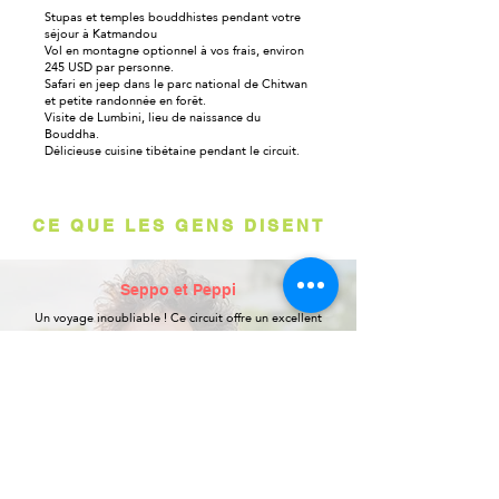
Stupas et temples bouddhistes pendant votre
séjour à Katmandou
Vol en montagne optionnel à vos frais, environ
245 USD par personne.
Safari en jeep dans le parc national de Chitwan
et petite randonnée en forêt.
Visite de Lumbini, lieu de naissance du
Bouddha.
Délicieuse cuisine tibétaine pendant le circuit.
CE QUE LES GENS DISENT
Seppo et Peppi
Un voyage inoubliable ! Ce circuit offre un excellent
mélange de culture népalaise et de géographie très
diversifiée. Il m'a permis de découvrir le Népal dans
toute sa splendeur. Notre guide, Namka, a grandement
contribué à la réussite du voyage. La cohésion du
groupe a également rendu ce séjour au Népal très
agréable. Je recommande vivement ce circuit, surtout si
vous ne prévoyez pas de trekking important.