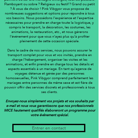
Flamboyant ou sobre ? Religieux ou festif ? Grand ou petit
? À vous de choisir ! Pink Vibgyor vous propose de
nombreuses suggestions et options pour répondre à tous
vos besoins. Nous possédons l'expérience et l'expertise
nécessaires pour prendre en charge toute la logistique, y
compris le transport, la décoration, les costumes, les
animations, la restauration, etc., et nous gérerons
l'événement pour que vous n'ayez plus qu'à profiter
pleinement de cette occasion spéciale.
Dans le cadre de nos services, nous pouvons assurer le
transport complet pour vous et vos invités, prendre en
charge l'hébergement, organiser les visites et les
animations, et enfin prendre en charge tous les détails et
aspects essentiels à un mariage. En tant qu'agence de
voyages détenue et gérée par des personnes
homosexuelles, Pink Vibgyor comprend parfaitement les
mariages entre personnes de même sexe et est fière de
pouvoir offrir des services discrets et professionnels à tous
ses clients.
Envoyez-nous simplement vos projets et vos souhaits par
e-mail et nous vous garantissons que nos professionnels
MICE hautement qualifiés élaboreront un programme pour
votre événement spécial.
Entrer en contact