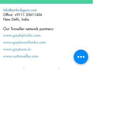
Info@pinkvibgyor.com
Office:
+9111 25611456
New Delhi, India
Our Traveller network partners:
www.gaytripindia.com
www.gaytoursrilanka.com
www.gaytours.in
www.outtraveller.com
Gay tours India | Gay tours Sri Lanka | Gay group
tours
LGBT Tours & Travel Packages| Tailor-made gay tours
Gay tours Myanmar | Gay tours Nepal | Personal gay
tours
Conditions de réservation
Témoignages
Entrer en contact