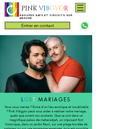
PINK
VI
B
G
Y
O
R
​Groupes gays et circuits sur
mesure
Entrer en contact
L
G
B
T
MARIAGES
Vous vous mariez ? Envie d'un lieu exotique et inoubliable
? Pink Vibgyor peut vous aider à réaliser votre mariage,
quels que soient vos souhaits. Que ce soit dans un
magnifique palais de maharadjah, un imposant fort
historique, dans un jardin fleuri, sur une plage bordée de
palmiers ou sur une montagne enneigée, tout est possible.