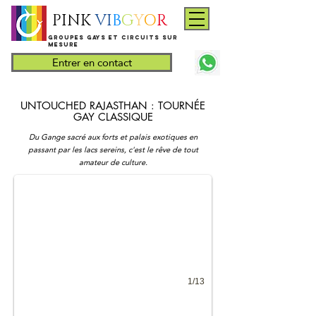
PINK
VI
B
G
Y
O
R
​Groupes gays et circuits sur
mesure
Entrer en contact
UNTOUCHED RAJASTHAN : TOURNÉE
GAY CLASSIQUE
Men of Rajathan
Du Gange sacré aux forts et palais exotiques en
passant par les lacs sereins, c'est le rêve de tout
Gay tours India
amateur de culture.
1/13