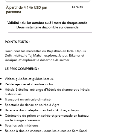
À partir de 4 146 USD par
14 Nuits
personne
Validité : du 1er octobre au 31 mars de chaque année.
Devis instantané disponible sur demande.
POINTS FORTS :
Découvrez les merveilles du Rajasthan en Inde. Depuis
Delhi, visitez le Taj Mahal, explorez Jaipur, Bikaner et
Udaipur, et explorez le désert de Jaisalmer.
LE PRIX COMPREND :
Visites guidées et guides locaux.
Petit-déjeuner et chambre inclus.
Hôtels 5 étoiles, mélange d'hôtels de charme et d'hôtels
historiques.
Transport en véhicule climatisé.
Spectacle de danse en soirée à Agra.
Balade à dos d'éléphant au fort d'Amber, à Jaipur.
Cérémonie de prière en soirée et promenade en bateau
sur le Gange à Varanasi.
Tous les vols intérieurs.
Balade à dos de chameau dans les dunes de Sam Sand