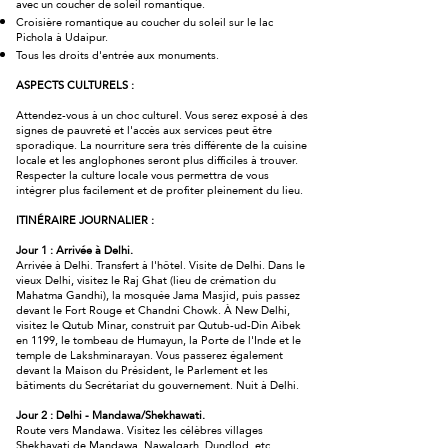
avec un coucher de soleil romantique.
Croisière romantique au coucher du soleil sur le lac
Pichola à Udaipur.
Tous les droits d'entrée aux monuments.
ASPECTS CULTURELS :
Attendez-vous à un choc culturel. Vous serez exposé à des
signes de pauvreté et l'accès aux services peut être
sporadique. La nourriture sera très différente de la cuisine
locale et les anglophones seront plus difficiles à trouver.
Respecter la culture locale vous permettra de vous
intégrer plus facilement et de profiter pleinement du lieu.
ITINÉRAIRE JOURNALIER :
Jour 1 : Arrivée à Delhi.
Arrivée à Delhi. Transfert à l'hôtel. Visite de Delhi. Dans le
vieux Delhi, visitez le Raj Ghat (lieu de crémation du
Mahatma Gandhi), la mosquée Jama Masjid, puis passez
devant le Fort Rouge et Chandni Chowk. À New Delhi,
visitez le Qutub Minar, construit par Qutub-ud-Din Aibek
en 1199, le tombeau de Humayun, la Porte de l'Inde et le
temple de Lakshminarayan. Vous passerez également
devant la Maison du Président, le Parlement et les
bâtiments du Secrétariat du gouvernement. Nuit à Delhi.
Jour 2 : Delhi - Mandawa/Shekhawati.
Route vers Mandawa. Visitez les célèbres villages
Shekhavati de Mandawa, Nawalgarh, Dundlod, etc.,