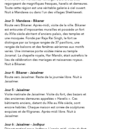
regorgeant de magnifiques fresques, havelis et demeures.
Toute cette région est une véritable galerie à ciel ouvert.
Nuit à Mandawa ou dans l'un des villages Shekhawati.
Jour 3 : Mandawa - Bikaner
Route vers Bikaner. Après-midi, visite de la ville. Bikaner
est entourée d'imposantes murailles et possède un fort
du XVIe siècle abritant d'anciens palais, des temples et
une mosquée. Fondé par Raja Rai Singh, le fort se
distingue par sa longue rangée de 37 pavillons, une
rangée de balcons et des fenêtres aériennes aux motifs
variés. Une immense porte voûtée mène au temple
Joramal. La chapelle royale, Har Mandir, était autrefois le
lieu de célébration des mariages et naissances royaux.
Nuit à Bikaner.
Jour 4 : Bikaner - Jaisalmer
Route vers Jaisalmer. Reste de la journée libre. Nuit à
Jaisalmer.
Jour 5 : Jaisalmer
Visite matinale de Jaisalmer. Visite du fort, des bazars et
des anciennes demeures appelées « Havelis ». Ces
bâtiments anciens, datant du XIIe au XVe siècle, sont
encore habités. Chaque maison est ornée de sculptures
exquises et de filigranes. Après-midi libre. Nuit à
Jaisalmer.
Jour 6 : Jaisalmer - Jodhpur
Départ matinal pour Jodhpur. L'après-midi, visite du fort