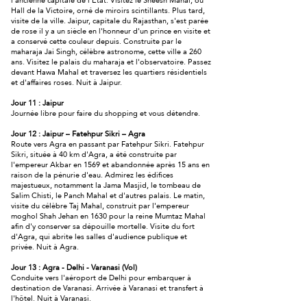
l'ancienne capitale de l'État. Visitez le Sheesh Mahal, ou
Hall de la Victoire, orné de miroirs scintillants. Plus tard,
visite de la ville. Jaipur, capitale du Rajasthan, s'est parée
de rose il y a un siècle en l'honneur d'un prince en visite et
a conservé cette couleur depuis. Construite par le
maharaja Jai ​​Singh, célèbre astronome, cette ville a 260
ans. Visitez le palais du maharaja et l'observatoire. Passez
devant Hawa Mahal et traversez les quartiers résidentiels
et d'affaires roses. Nuit à Jaipur.
Jour 11 : Jaipur
Journée libre pour faire du shopping et vous détendre.
Jour 12 : Jaipur – Fatehpur Sikri – Agra
Route vers Agra en passant par Fatehpur Sikri. Fatehpur
Sikri, située à 40 km d'Agra, a été construite par
l'empereur Akbar en 1569 et abandonnée après 15 ans en
raison de la pénurie d'eau. Admirez les édifices
majestueux, notamment la Jama Masjid, le tombeau de
Salim Chisti, le Panch Mahal et d'autres palais. Le matin,
visite du célèbre Taj Mahal, construit par l'empereur
moghol Shah Jehan en 1630 pour la reine Mumtaz Mahal
afin d'y conserver sa dépouille mortelle. Visite du fort
d'Agra, qui abrite les salles d'audience publique et
privée. Nuit à Agra.
Jour 13 : Agra - Delhi - Varanasi (Vol)
Conduite vers l'aéroport de Delhi pour embarquer à
destination de Varanasi. Arrivée à Varanasi et transfert à
l'hôtel. Nuit à Varanasi.