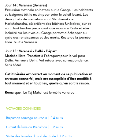
Jour 14 : Varanasi (Bénarès)
Excursion matinale en bateau sur le Gange. Les habitants
se baignent tôt le matin pour prier le soleil levant. Les
deux ghats de crémation sont Manikarnika et
Harishchandra, où brûlent des bûchers funéraires jour et
nuit. Tout hindou pieux croit que mourir à Kashi et être
incinéré sur les rives du Gange permet d'échapper au
cycle des renaissances et des morts. Reste de la journée
libre. Nuit à Varanasi.
Jour 15 : Varanasi - Delhi - Départ
Matinée libre. Transfert à l'aéroport pour le vol pour
Delhi. Arrivée à Delhi. Vol retour avec correspondance.
Sans hôtel.
Cet itinéraire est correct au moment de sa publication et
en toute bonne foi, mais est susceptible d'être modifié à
tout moment et en tout lieu, quelle qu'en soit la raison.
Remarque :
Le Taj Mahal est fermé le vendredi.
VOYAGES CONNEXES
Rajasthan sauvage et urbain | 14 nuits
Circuit de luxe au Rajasthan | 12 nuits
Visite des temples du sud de l'Inde | 12 nuits