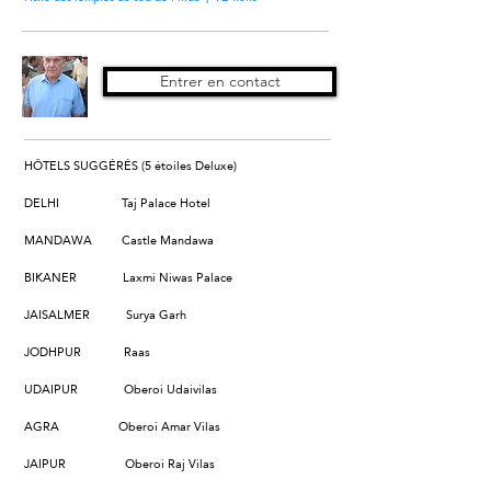
Entrer en contact
HÔTELS SUGGÉRÉS (5 étoiles Deluxe)
DELHI Taj Palace Hotel
MANDAWA Castle Mandawa
BIKANER Laxmi Niwas Palace
JAISALMER Surya Garh
JODHPUR Raas
UDAIPUR Oberoi Udaivilas
AGRA Oberoi Amar Vilas
JAIPUR Oberoi Raj Vilas