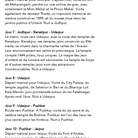
de Meharangarh, perché sur une colline de grès, avec
notamment le Moti-Mahal et le Phool Mahal. Visite
également de Jaswant Thada, un imposant mémorial en
marbre construit en 1899, et du musée situé dans les
jardins publics d'Umaid. Nuit à Jodhpur.
Jour 7 : Jodhpur - Ranakpur - Udaipur
Le matin, route vers Udaipur, avec la visite des temples de
Ranakpur. Ranakpur, ces temples jaïns construits au XVe
siècle, se situent dans la charmante vallée de l'Aravali.
Leur environnement est calme et pittoresque. Le temple
compte 1444 piliers, tous uniques. La magie des jeux
d'ombre et de lumière est saisissante. Le temple de Surya
et d'autres temples jaïns sont des attractions
incontournables. Nuit à Udaipur.
Jour 8 : Udaipur
Départ matinal pour Udaipur. Visite du City Palace, du
temple Jagdish, de Sahelion ki Bari et du Bhartiya Lok
Kala Mandir, puis promenade autour du lac Fatehsagar.
Après-midi libre. Nuit à Udaipur.
Jour 9 : Udaipur - Pushkar
Route vers Pushkar. À Pushkar, visite du lac sacré et du
célèbre temple de Brahma. Pushkar est l'un des lieux les
plus sacrés pour les hindous. Nuit à Pushkar.
Jour 10 : Pushkar - Jaipur
Départ matinal pour Jaipur. Visite du Fort d'Amber,