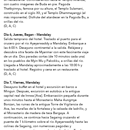
con cuatro imágenes de Buda en pie. Pagoda
Thatbyinnyu, famosa por su altura, el Templo Sulamani,
construido en el siglo XII, y el Templo Dhammayangyi (el
más imponente). Disfrute del atardecer en la Pagoda Bu, a
orillas del río.
(D, A, C)
Día 6, Jueves, Bagan - Mandalay
Salida temprano del hotel. Traslado al puerto para el
crucero por el río Ayeyarwaddy a Mandalay. Embarque a
las 6:00 h. Desayuno continental a la salida. Relájese y
descubra otra faceta de Myanmar con este fascinante viaje
de un día. Dos paradas cortas (de 10 minutos cada una)
en los pueblos de Myin Mu y Pakokku, a orillas del río.
Llegada a Mandalay aproximadamente a las 18:00 h y
traslado al hotel. Registro y cena en un restaurante.
(D, A, C)
Día 7, Viernes, Mandalay
Desayuno buffet en el hotel y excursión en barco a
Mingun. Después, excursión en autobús a la antigua
capital real de Innwa [Ava]. Embarcación pequeña durante
unos minutos hasta el Monasterio Maha Aungmye
Bonzan, las ruinas de la antigua Torre de Vigilancia de
Ava, las murallas de la fortaleza y la calzada de ladrillo, y
el Monasterio de madera de teca Bargaya. A
continuación, se continúa hacia Sagaing cruzando el
puente de 1 kilómetro sobre el río Ayeyarwaddy hasta las
colinas de Sagaing, con numerosas pagodas y