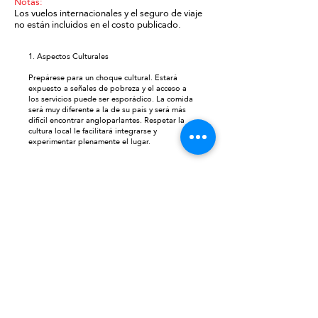
Notas:
Los vuelos internacionales y el seguro de viaje
no están incluidos en el costo publicado.
1. Aspectos Culturales
Prepárese para un choque cultural. Estará
expuesto a señales de pobreza y el acceso a
los servicios puede ser esporádico. La comida
será muy diferente a la de su país y será más
difícil encontrar angloparlantes. Respetar la
cultura local le facilitará integrarse y
experimentar plenamente el lugar.
2. Adictos a las compras
Lugares como Yangón, Bagan y Mandalay son
famosos centros comerciales.
Yangón es conocido por sus hermosas joyas de
oro y plata.
Bagan es conocido por sus frescos y sus
excelentes telas de algodón.
Mandalay es famoso por sus productos de
cuero.
3. Lo más destacado