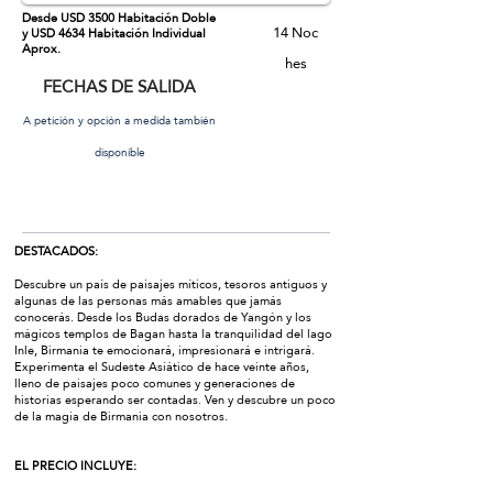
Desde USD 3500 Habitación Doble
14
Noc
y USD 4634 Habitación Individual
Aprox.
hes
FECHAS DE SALIDA
A petición y opción a medida también
disponible
DESTACADOS:
Descubre un país de paisajes míticos, tesoros antiguos y
algunas de las personas más amables que jamás
conocerás. Desde los Budas dorados de Yangón y los
mágicos templos de Bagan hasta la tranquilidad del lago
Inle, Birmania te emocionará, impresionará e intrigará.
Experimenta el Sudeste Asiático de hace veinte años,
lleno de paisajes poco comunes y generaciones de
historias esperando ser contadas. Ven y descubre un poco
de la magia de Birmania con nosotros.
EL PRECIO INCLUYE: