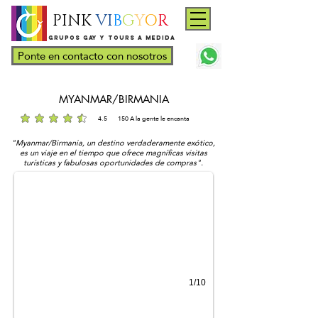
PINK
VI
B
G
Y
O
R
Grupos gay y tours a medida
Ponte en contacto con nosotros
MYANMAR/BIRMANIA
4.5
150
A la gente le encanta
la calificación promedio es 4.5 de 5, basada en 150 votos, A la gente le encanta
Pagodas of Yangon
"Myanmar/Birmania, un destino verdaderamente exótico,
Gay tour to Myanmar/Burma
es un viaje en el tiempo que ofrece magníficas visitas
turísticas y fabulosas oportunidades de compras".
1/10