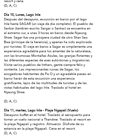
resort y cena.
(D, A, C)
Día 10, Lunes, Lago Inle
Después del desayuno, excursión en barco por el lago
Inle hasta SAGAR (un viaje de día completo). El pueblo de
Sankar (también escrito Sargar o Sankar) se encuentra en
el extremo sur, a unas 3 horas en barco desde Nyaung
Shwe. Sagar fue una próspera ciudad de otro Shan Sao
Bwa (príncipe de la herencia), y apenas ha sido explorada
por turistas. El viaje en barco a Sagar es simplemente una
experiencia agradable para los amantes de la naturaleza,
con las brumosas Montañas Azules, las granjas flotantes y
las diferentes especies de aves autóctonas y migratorias.
Visite varios pueblos de Inthars, gente siempre feliz y
contenta. Las impresionantes ruinas de Sagar, los
acogedores habitantes de Pa O y un agradable paseo en
barco harán de esta excursión una experiencia
gratificante, lejos de las multitudes de turistas y de las
vistas habituales del lago Inle. Traslado al hotel en
Nyaung Shwe.
(D, A, C)
Día 11, martes, Lago Inle - Playa Ngapali (Vuelo)
Desayuno buffet en el hotel. Traslado al aeropuerto para
tomar un vuelo nacional a Thandwe. Traslado al resort en
la playa Ngapali y registro. Almuerzo. Disfrute de su
estancia en la playa Ngapali. Cena en el resort.
(D, A, C)