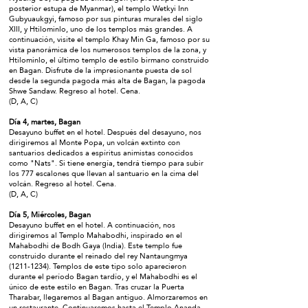
posterior estupa de Myanmar), el templo Wetkyi Inn
Gubyuaukgyi, famoso por sus pinturas murales del siglo
XIII, y Htilominlo, uno de los templos más grandes. A
continuación, visite el templo Khay Min Ga, famoso por su
vista panorámica de los numerosos templos de la zona, y
Htilominlo, el último templo de estilo birmano construido
en Bagan. Disfrute de la impresionante puesta de sol
desde la segunda pagoda más alta de Bagan, la pagoda
Shwe Sandaw. Regreso al hotel. Cena.
(D, A, C)
Día 4, martes, Bagan
Desayuno buffet en el hotel. Después del desayuno, nos
dirigiremos al Monte Popa, un volcán extinto con
santuarios dedicados a espíritus animistas conocidos
como "Nats". Si tiene energía, tendrá tiempo para subir
los 777 escalones que llevan al santuario en la cima del
volcán. Regreso al hotel. Cena.
(D, A, C)
Día 5, Miércoles, Bagan
Desayuno buffet en el hotel. A continuación, nos
dirigiremos al Templo Mahabodhi, inspirado en el
Mahabodhi de Bodh Gaya (India). Este templo fue
construido durante el reinado del rey Nantaungmya
(1211-1234)
. Templos de este tipo solo aparecieron
durante el período Bagan tardío, y el Mahabodhi es el
único de este estilo en Bagan. Tras cruzar la Puerta
Tharabar, llegaremos al Bagan antiguo. Almorzaremos en
un restaurante. Continuaremos hasta el Templo Ananda,