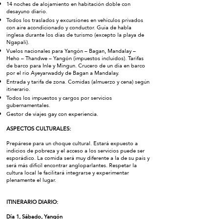
14 noches de alojamiento en habitación doble con
desayuno diario.
Todos los traslados y excursiones en vehículos privados
con aire acondicionado y conductor. Guía de habla
inglesa durante los días de turismo (excepto la playa de
Ngapali).
Vuelos nacionales para Yangón – Bagan, Mandalay –
Heho – Thandwe – Yangón (impuestos incluidos). Tarifas
de barco para Inle y Mingun. Crucero de un día en barco
por el río Ayeyarwaddy de Bagan a Mandalay.
Entrada y tarifa de zona. Comidas (almuerzo y cena) según
itinerario.
Todos los impuestos y cargos por servicios
gubernamentales.
Gestor de viajes gay con experiencia.
ASPECTOS CULTURALES:
Prepárese para un choque cultural. Estará expuesto a
indicios de pobreza y el acceso a los servicios puede ser
esporádico. La comida será muy diferente a la de su país y
será más difícil encontrar angloparlantes. Respetar la
cultura local le facilitará integrarse y experimentar
plenamente el lugar.
ITINERARIO DIARIO:
Día 1, Sábado, Yangón