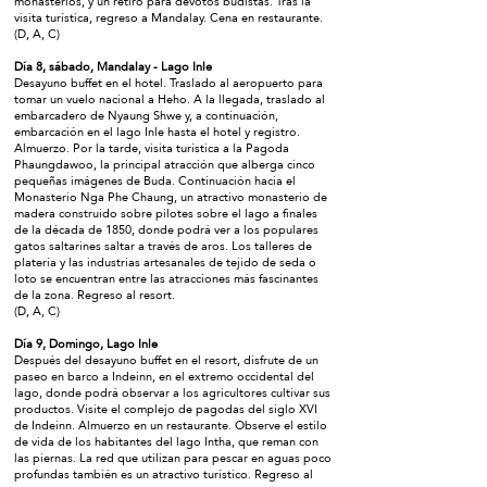
monasterios, y un retiro para devotos budistas. Tras la
visita turística, regreso a Mandalay. Cena en restaurante.
(D, A, C)
Día 8, sábado, Mandalay - Lago Inle
Desayuno buffet en el hotel. Traslado al aeropuerto para
tomar un vuelo nacional a Heho. A la llegada, traslado al
embarcadero de Nyaung Shwe y, a continuación,
embarcación en el lago Inle hasta el hotel y registro.
Almuerzo. Por la tarde, visita turística a la Pagoda
Phaungdawoo, la principal atracción que alberga cinco
pequeñas imágenes de Buda. Continuación hacia el
Monasterio Nga Phe Chaung, un atractivo monasterio de
madera construido sobre pilotes sobre el lago a finales
de la década de 1850, donde podrá ver a los populares
gatos saltarines saltar a través de aros. Los talleres de
platería y las industrias artesanales de tejido de seda o
loto se encuentran entre las atracciones más fascinantes
de la zona. Regreso al resort.
(D, A, C)
Día 9, Domingo, Lago Inle
Después del desayuno buffet en el resort, disfrute de un
paseo en barco a Indeinn, en el extremo occidental del
lago, donde podrá observar a los agricultores cultivar sus
productos. Visite el complejo de pagodas del siglo XVI
de Indeinn. Almuerzo en un restaurante. Observe el estilo
de vida de los habitantes del lago Intha, que reman con
las piernas. La red que utilizan para pescar en aguas poco
profundas también es un atractivo turístico. Regreso al